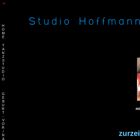
H
O
M
E
a
T
A
N
Z
S
T
U
D
I
O
G
E
B
U
mi
R
T
-
V
O
R
zurzei
/
N
A