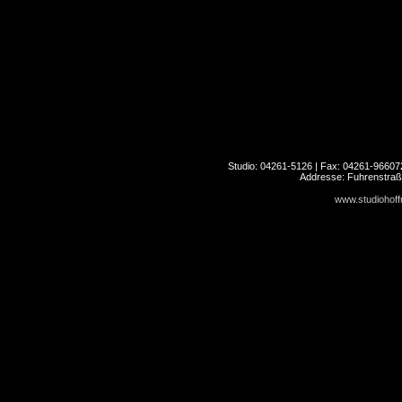
Studio: 04261-5126 | Fax: 04261-966072
Addresse: Fuhrenstraß
www.studiohof