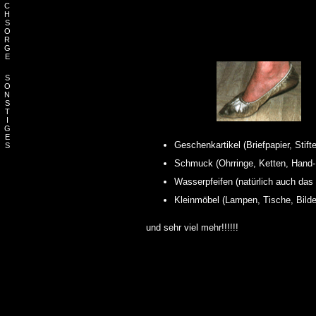
C
H
S
O
R
G
E
S
O
N
S
T
I
G
E
Geschenkartikel (Briefpapier, Stif
S
Schmuck (Ohrringe, Ketten, Hand-
Wasserpfeifen (natürlich auch das
Kleinmöbel (Lampen, Tische, Bilde
und sehr viel mehr!!!!!!