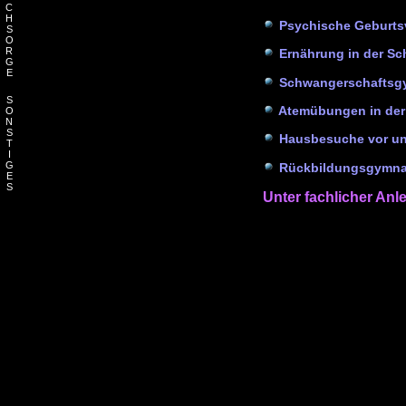
C
H
Psychische Geburtsv
S
O
R
Ernährung in der Sch
G
E
Schwangerschaftsg
S
Atemübungen in der
O
N
S
Hausbesuche vor un
T
I
G
Rückbildungsgymna
E
S
Unter fachlicher An