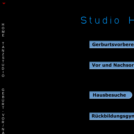
H
O
M
E
T
A
N
Z
S
T
U
D
I
O
G
E
B
U
R
T
-
V
O
R
/
N
A